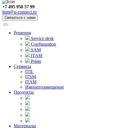
+7 495 950 57 99
itsm@u-connect.ru
Связаться с нами
Решения
Service desk
Configuration
SAM
ITAM
Prints
Сервисы
ITIL
ITSM
ITAM
Импортозамещение
Продукты
Материалы