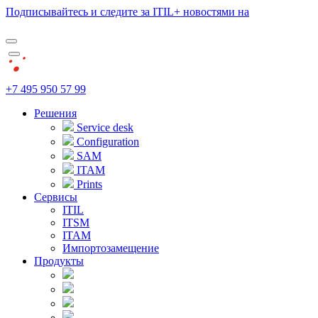
Подписывайтесь и следите за ITIL+ новостями на
+7 495 950 57 99
Решения
Service desk
Configuration
SAM
ITAM
Prints
Сервисы
ITIL
ITSM
ITAM
Импортозамещение
Продукты