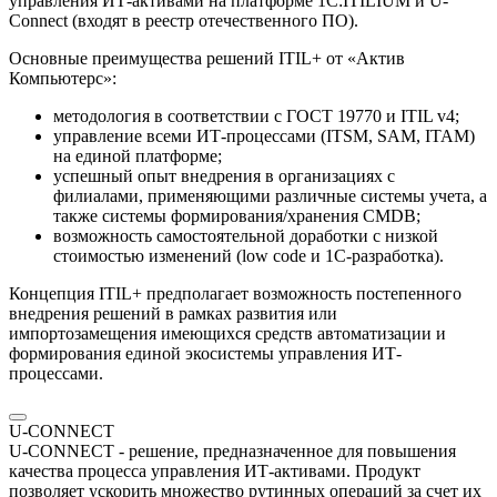
управления ИТ-активами на платформе 1С:ITILIUM и U-
Connect (входят в реестр отечественного ПО).
Основные преимущества решений ITIL+ от «Актив
Компьютерс»:
методология в соответствии с ГОСТ 19770 и ITIL v4;
управление всеми ИТ-процессами (ITSM, SAM, ITAM)
на единой платформе;
успешный опыт внедрения в организациях с
филиалами, применяющими различные системы учета, а
также системы формирования/хранения CMDB;
возможность самостоятельной доработки с низкой
стоимостью изменений (low code и 1С-разработка).
Концепция ITIL+ предполагает возможность постепенного
внедрения решений в рамках развития или
импортозамещения имеющихся средств автоматизации и
формирования единой экосистемы управления ИТ-
процессами.
U-CONNECT
U-CONNECT - решение, предназначенное для повышения
качества процесса управления ИТ-активами. Продукт
позволяет ускорить множество рутинных операций за счет их