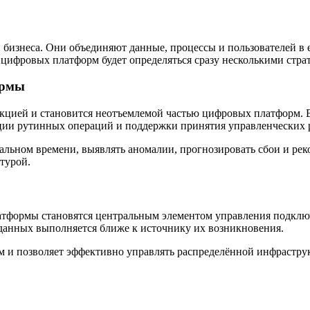
изнеса. Они объединяют данные, процессы и пользователей в е
 цифровых платформ будет определяться сразу несколькими стра
ормы
цией и становится неотъемлемой частью цифровых платформ. В 
ации рутинных операций и поддержки принятия управленческих
альном времени, выявлять аномалии, прогнозировать сбои и ре
турой.
атформы становятся центральным элементом управления подключ
 данных выполняется ближе к источнику их возникновения.
ем и позволяет эффективно управлять распределённой инфраст