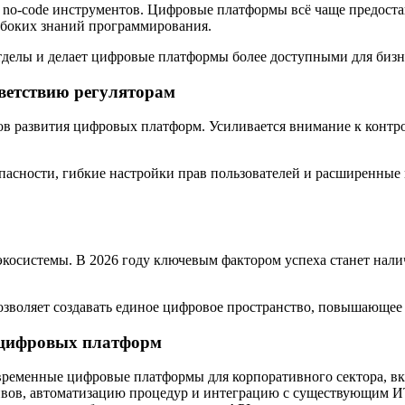
и no-code инструментов. Цифровые платформы всё чаще предост
убоких знаний программирования.
тделы и делает цифровые платформы более доступными для бизн
тветствию регуляторам
ров развития цифровых платформ. Усиливается внимание к конт
асности, гибкие настройки прав пользователей и расширенные 
косистемы. В 2026 году ключевым фактором успеха станет нали
воляет создавать единое цифровое пространство, повышающее п
 цифровых платформ
временные цифровые платформы для корпоративного сектора, в
тивов, автоматизацию процедур и интеграцию с существующим 