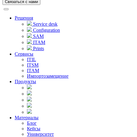
Связаться с нами
Решения
Service desk
Configuration
SAM
ITAM
Prints
Сервисы
ITIL
ITSM
ITAM
Импортозамещение
Продукты
Материалы
Блог
Кейсы
Университет