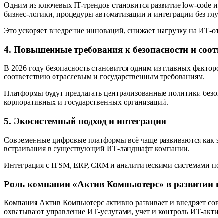
Одним из ключевых IT-трендов становится развитие low-code 
бизнес-логики, процедуры автоматизации и интеграции без гл
Это ускоряет внедрение инноваций, снижает нагрузку на ИТ-о
4. Повышенные требования к безопасности и соо
В 2026 году безопасность становится одним из главных факто
соответствию отраслевым и государственным требованиям.
Платформы будут предлагать централизованные политики безоп
корпоративных и государственных организаций.
5. Экосистемный подход и интеграции
Современные цифровые платформы всё чаще развиваются как э
встраивания в существующий ИТ-ландшафт компании.
Интеграция с ITSM, ERP, CRM и аналитическими системами поз
Роль компании «Актив Компьютерс» в развитии
Компания Актив Компьютерс активно развивает и внедряет со
охватывают управление ИТ-услугами, учет и контроль ИТ-ак