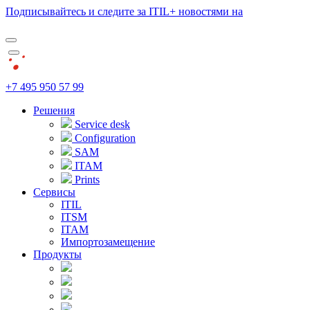
Подписывайтесь и следите за ITIL+ новостями на
+7 495 950 57 99
Решения
Service desk
Configuration
SAM
ITAM
Prints
Сервисы
ITIL
ITSM
ITAM
Импортозамещение
Продукты