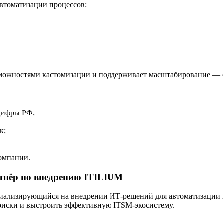
автоматизации процессов:
зможностями кастомизации и поддерживает масштабирование — о
цифры РФ;
к;
омпании.
тнёр по внедрению ITILIUM
иализирующийся на внедрении ИТ-решений для автоматизации 
риски и выстроить эффективную ITSM-экосистему.