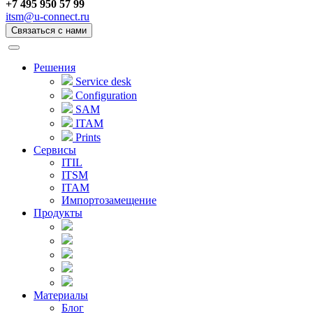
+7 495 950 57 99
itsm@u-connect.ru
Связаться с нами
Решения
Service desk
Configuration
SAM
ITAM
Prints
Сервисы
ITIL
ITSM
ITAM
Импортозамещение
Продукты
Материалы
Блог